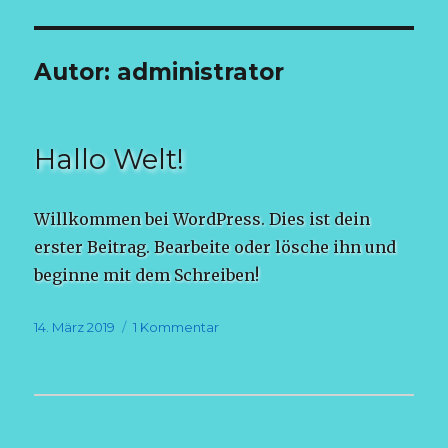
gel(i)ebtes Reiki
Autor:
administrator
– Martina
Benecke
Hallo Welt!
Willkommen bei WordPress. Dies ist dein
erster Beitrag. Bearbeite oder lösche ihn und
beginne mit dem Schreiben!
Veröffentlicht
zu
14. März 2019
1 Kommentar
am
Hallo
Welt!